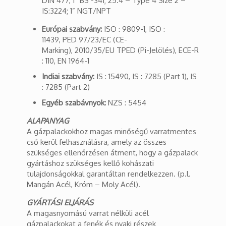
DIN 477, 1” BS -341; 25.4 – Type 4 Size 2 –
IS:3224; 1” NGT/NPT
Európai szabvány:
ISO : 9809-1, ISO :
11439, PED 97/23/EC (CE-
Marking), 2010/35/EU TPED (Pi-Jelölés), ECE-R
: 110, EN 1964-1
Indiai szabvány:
IS : 15490, IS : 7285 (Part 1), IS
: 7285 (Part 2)
Egyéb szabávnyok:
NZS : 5454
ALAPANYAG
A gázpalackokhoz magas minőségű varratmentes
cső kerül felhasználásra, amely az összes
szükséges ellenőrzésen átment, hogy a gázpalack
gyártáshoz szükséges kellő kohászati
tulajdonságokkal garantáltan rendelkezzen. (p.l.
Mangán Acél, Króm – Moly Acél).
GYÁRTÁSI ELJÁRÁS
A magasnyomású varrat nélküli acél
gázpalackokat a fenék és nyaki részek