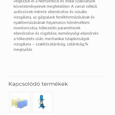
végezzük el a Nemzetközi és Indiai szabványok
követelményeinek megfelelően: A varrat nélküli
acélcsövek mérete ellenőrzése és vizuális
vizsgálata, az gázpalack fenékformázásának és
nyakformázásának folyamatos hőmérsékleti
monitorozása, hőkezelés paraméterek
ellenőrzése és rögzítése, keménységi ellenőrzés
a hőkezelés után, mechanikai tulajdonságok
vizsgálata – szakítószilárdság, szilárdság,%
megnyúlás
Kapcsolódó termékek