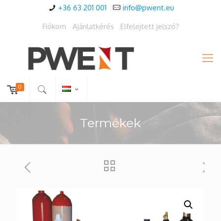
+36 63 201 001
info@pwent.eu
Fiókom
Ajánlatkérés
Elfelejtett jelszó?
0
Termékek