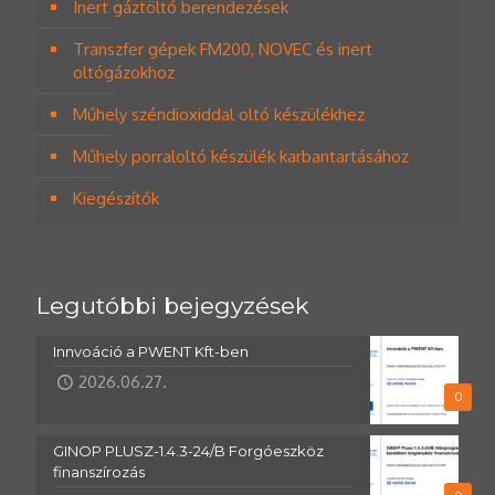
Inert gáztöltő berendezések
Transzfer gépek FM200, NOVEC és inert
oltógázokhoz
Műhely széndioxiddal oltó készülékhez
Műhely porraloltó készülék karbantartásához
Kiegészítők
Legutóbbi bejegyzések
Innvoáció a PWENT Kft-ben
2026.06.27.
0
GINOP PLUSZ-1.4.3-24/B Forgóeszköz
finanszírozás