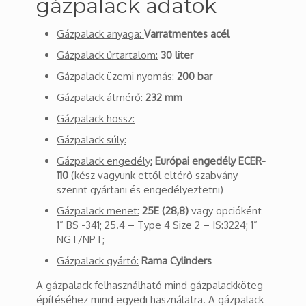
gázpalack adatok
Gázpalack anyaga:
Varratmentes acél
Gázpalack űrtartalom:
30 liter
Gázpalack üzemi nyomás:
200 bar
Gázpalack átmérő:
232 mm
Gázpalack hossz:
Gázpalack súly:
Gázpalack engedély:
Európai engedély ECER-
110
(kész vagyunk ettől eltérő szabvány
szerint gyártani és engedélyeztetni)
Gázpalack menet:
25E (28,8)
vagy opcióként
1” BS -341; 25.4 – Type 4 Size 2 – IS:3224; 1”
NGT/NPT;
Gázpalack gyártó:
Rama Cylinders
A gázpalack felhasználható mind gázpalackköteg
építéséhez mind egyedi használatra. A gázpalack