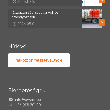
0
2025.11.30.
Gázbiztonsági szabványok és
szabályozások
0
2024.05.04.
Hírlevél
Iratkozzon fel hírlevelünkre!
Elérhetőségek
info@pwent.eu
+36 (63) 201 001