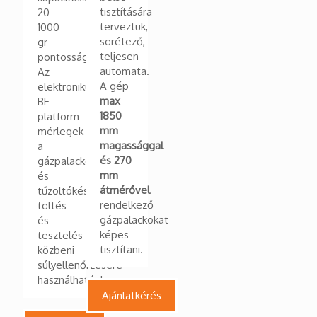
tisztítására
20-
terveztük,
1000
sörétező,
gr
teljesen
pontossággal.
automata.
Az
A gép
elektronikus
max
BE
1850
platform
mm
mérlegek
magassággal
a
és 270
gázpalackok
mm
és
átmérővel
tűzoltókészülékek
rendelkező
töltés
gázpalackokat
és
képes
tesztelés
tisztítani.
közbeni
súlyellenőrzésére
használhatóak
Ajánlatkérés