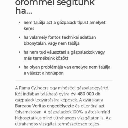
örömmel segítünk
ha…
nem találja azt a gázpalack típust amelyet
keres
ha valamely fontos technikai adatban
bizonytalan, vagy nem találja
ha nem tud választani a gázpalackok vagy
más termékeink között
ha olyan problémája van amelyre nem találja
a választ a honlapon
A Rama Cylinders egy minőségi gázpalackgyártó.
Két indiában található gyára
évi
480 000 db
gázpalack legyártására képesek. A gyárakat a
Bureaou Veritas engedélyezte
és ellenőrzi azt
folyamatosan. A gázpalackok 100%-a átesik mind
hidrosztatikus mind ultrahangos vizsgálaton is. Az
ultrahangos vizsgálat természetesen teljes