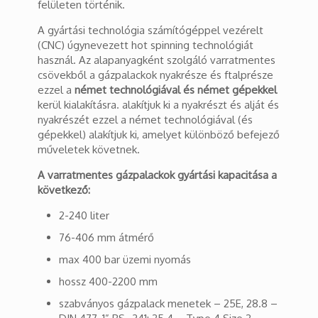
felületen történik.
A gyártási technológia számítógéppel vezérelt
(CNC) úgynevezett hot spinning technológiát
használ. Az alapanyagként szolgáló varratmentes
csövekből a gázpalackok nyakrésze és ftalprésze
ezzel a
német technológiával és német gépekkel
kerül kialakításra. alakítjuk ki a nyakrészt és alját és
nyakrészét ezzel a német technológiával (és
gépekkel) alakítjuk ki, amelyet különböző befejező
műveletek követnek.
A varratmentes gázpalackok gyártási kapacitása a
következő:
2-240 liter
76-406 mm átmérő
max 400 bar üzemi nyomás
hossz 400-2200 mm
szabványos gázpalack menetek – 25E, 28.8 –