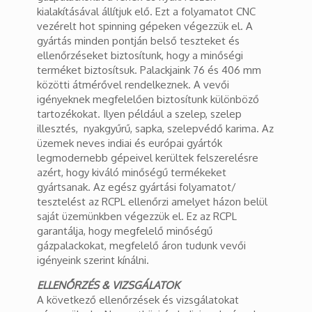
kialakításával állítjuk elő. Ezt a folyamatot CNC
vezérelt hot spinning gépeken végezzük el. A
gyártás minden pontján belső teszteket és
ellenőrzéseket biztosítunk, hogy a minőségi
terméket biztosítsuk. Palackjaink 76 és 406 mm
közötti átmérővel rendelkeznek. A vevői
igényeknek megfelelően biztosítunk különböző
tartozékokat. Ilyen például a szelep, szelep
illesztés, nyakgyűrű, sapka, szelepvédő karima. Az
üzemek neves indiai és európai gyártók
legmodernebb gépeivel kerültek felszerelésre
azért, hogy kiváló minőségű termékeket
gyártsanak. Az egész gyártási folyamatot/
tesztelést az RCPL ellenőrzi amelyet házon belül
saját üzemünkben végezzük el. Ez az RCPL
garantálja, hogy megfelelő minőségű
gázpalackokat, megfelelő áron tudunk vevői
igényeink szerint kínálni.
ELLENŐRZÉS & VIZSGÁLATOK
A következő ellenőrzések és vizsgálatokat