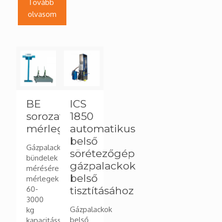
Tovább
olvasom
BE
ICS
sorozat
1850
mérleg
automatikus
belső
Gázpalackok,
sörétezőgép
bündelek
gázpalackok
mérésére
belső
mérlegek
60-
tisztításához
3000
Gázpalackok
kg
belső
kapacitással,