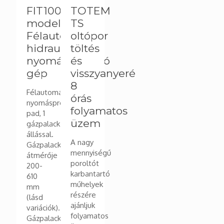
FIT100
TOTEM
model-
TS
Félautomata
oltópor
hidraulikus
töltés
nyomáspróbázó
és
gép
visszyanyeré
8
Félautomata
órás
nyomáspróbázó
folyamatos
pad, 1
üzem
gázpalack
állással.
A nagy
Gázpalack
mennyiségű
átmérője
poroltót
200-
karbantartó
610
műhelyek
mm
részére
(lásd
ajánljuk
variációk).
folyamatos
Gázpalack