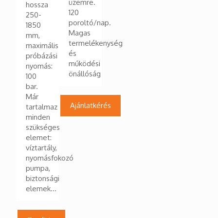
üzemre.
hossza
120
250-
poroltó/nap.
1850
Magas
mm,
termelékenység
maximális
és
próbázási
működési
nyomás:
önállóság
100
bar.
Már
Ajánlatkérés
tartalmaz
minden
szükséges
elemet:
víztartály,
nyomásfokozó
pumpa,
biztonsági
elemek…