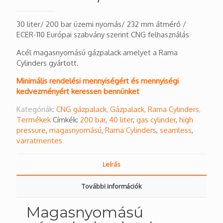
30 liter/ 200 bar üzemi nyomás/ 232 mm átmérő /
ECER-110 Európai szabvány szerint CNG felhasználás
Acél magasnyomású gázpalack amelyet a Rama
Cylinders gyártott.
Minimális rendelési mennyiségért és mennyiségi
kedvezményért keressen bennünket
Kategóriák:
CNG gázpalack
,
Gázpalack
,
Rama Cylinders
,
Termékek
Címkék:
200 bar
,
40 liter
,
gas cylinder
,
high
pressure
,
magasnyomású
,
Rama Cylinders
,
seamless
,
varratmentes
Leírás
További információk
Magasnyomású