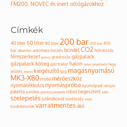
FM200, NOVEC és inert oltógázokhoz
Címkék
200 bar
50 liter
40 liter
80 liter
450
300 bar
CO2
bündel
bar
automata
beütés
feliratozás
alkatrész
fémszerkezet
gázpalack
gravírozás
galaxy
gázpalack köteg
halon
gáz trailer
hegy
halon helyettesítő
magasnyomású
kiegészítő
lpg
jelölés
keverő
MK3-X80
mérőeszköz
mobil
nyomáspróba
nyomatékkulcs
nyomópad
oltógáz
paletta
robot hegesztett
portöltés
porvisszanyerés
satu
szelepelés
széndioxid
sörétezés
töltés
varratmentes
álló
tűzoltókészülék