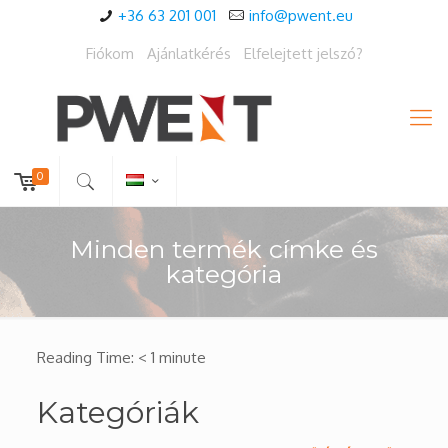
+36 63 201 001
info@pwent.eu
Fiókom
Ajánlatkérés
Elfelejtett jelszó?
0
Minden termék címke és
kategória
Reading Time:
< 1
minute
Kategóriák