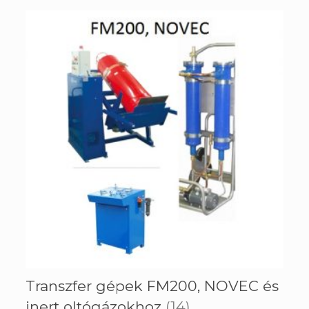
Transzfer gépek FM200, NOVEC és
inert oltógázokhoz
(14)