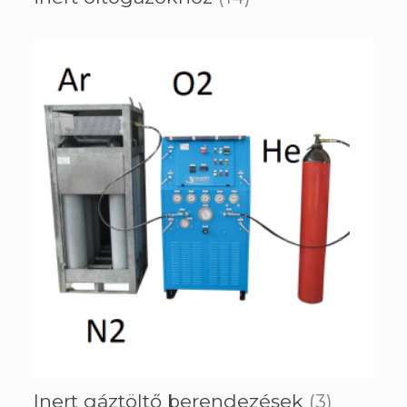
Inert gáztöltő berendezések
(3)