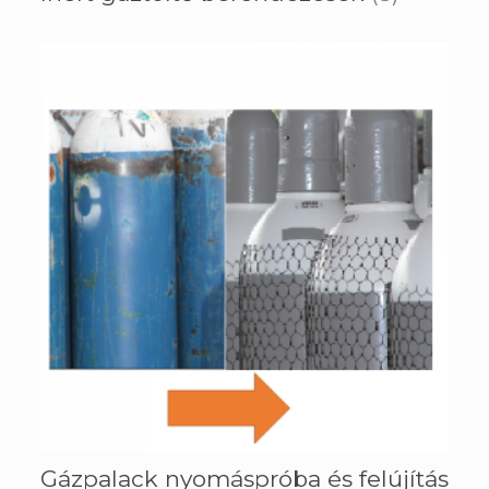
Gázpalack nyomáspróba és felújítás