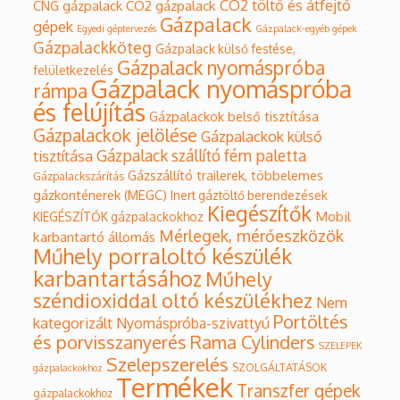
CO2 töltő és átfejtő
CO2 gázpalack
CNG gázpalack
Gázpalack
gépek
Egyedi géptervezés
Gázpalack-egyéb gépek
Gázpalackköteg
Gázpalack külső festése,
Gázpalack nyomáspróba
felületkezelés
Gázpalack nyomáspróba
rámpa
és felújítás
Gázpalackok belső tisztítása
Gázpalackok jelölése
Gázpalackok külső
Gázpalack szállító fém paletta
tisztítása
Gázszállító trailerek, többelemes
Gázpalackszárítás
gázkonténerek (MEGC)
Inert gáztöltő berendezések
Kiegészítők
Mobil
KIEGÉSZÍTŐK gázpalackokhoz
Mérlegek, mérőeszközök
karbantartó állomás
Műhely porraloltó készülék
karbantartásához
Műhely
széndioxiddal oltó készülékhez
Nem
Portöltés
kategorizált
Nyomáspróba-szivattyú
Rama Cylinders
és porvisszanyerés
SZELEPEK
Szelepszerelés
SZOLGÁLTATÁSOK
gázpalackokhoz
Termékek
Transzfer gépek
gázpalackokhoz