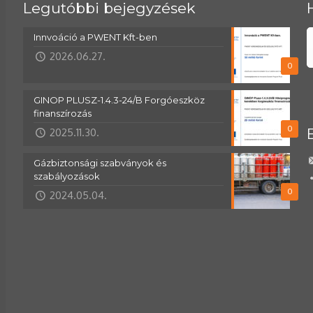
Legutóbbi bejegyzések
Innvoáció a PWENT Kft-ben
2026.06.27.
0
GINOP PLUSZ-1.4.3-24/B Forgóeszköz
finanszírozás
0
2025.11.30.
Gázbiztonsági szabványok és
szabályozások
0
2024.05.04.