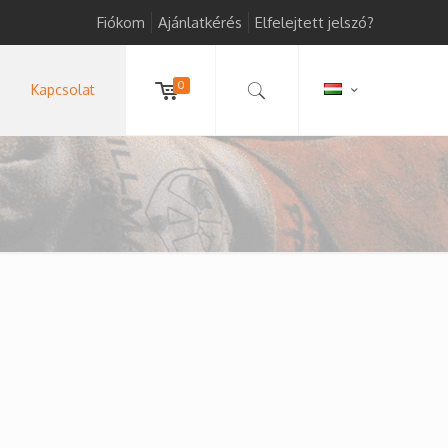
Fiókom
Ajánlatkérés
Elfelejtett jelszó?
0
Kapcsolat