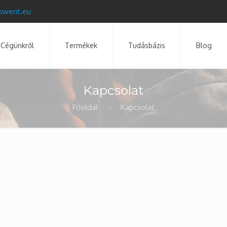
pwent.eu
Cégünkről
Termékek
Tudásbázis
Blog
Kapcsolat
Főoldal
Kapcsolat