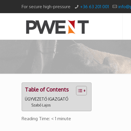
For secure high-pressure
+36 63 201 001
info@
Table of Contents
ÜGYVEZETŐ IGAZGATÓ
Szabó Lajos
Reading Time:
< 1
minute