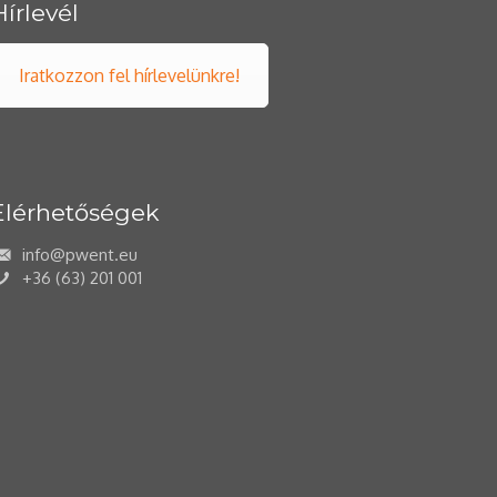
Hírlevél
Iratkozzon fel hírlevelünkre!
Elérhetőségek
info@pwent.eu
+36 (63) 201 001