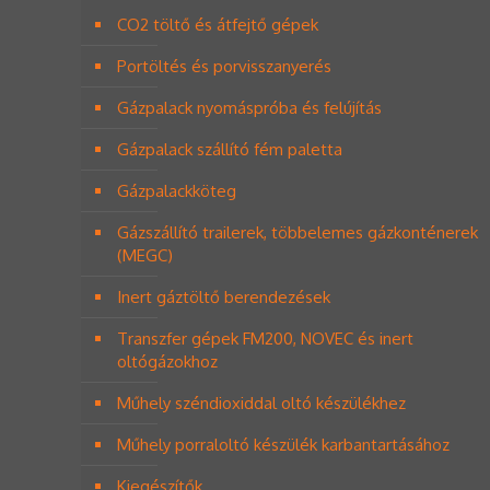
CO2 töltő és átfejtő gépek
Portöltés és porvisszanyerés
Gázpalack nyomáspróba és felújítás
Gázpalack szállító fém paletta
Gázpalackköteg
Gázszállító trailerek, többelemes gázkonténerek
(MEGC)
Inert gáztöltő berendezések
Transzfer gépek FM200, NOVEC és inert
oltógázokhoz
Műhely széndioxiddal oltó készülékhez
Műhely porraloltó készülék karbantartásához
Kiegészítők