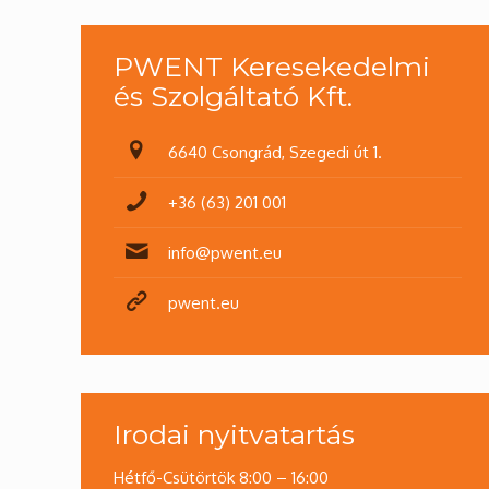
PWENT Keresekedelmi
és Szolgáltató Kft.
6640 Csongrád, Szegedi út 1.
+36 (63) 201 001
info@pwent.eu
pwent.eu
Irodai nyitvatartás
Hétfő-Csütörtök 8:00 – 16:00