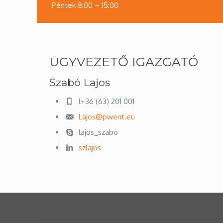
Péntek 8:00 – 15:00
ÜGYVEZETŐ IGAZGATÓ
Szabó Lajos
l+36 (63) 201 001
Lajos@pwent.eu
lajos_szabo
szlajos