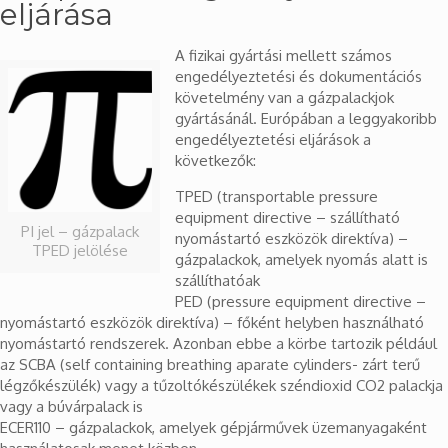
eljárása
A fizikai gyártási mellett számos
engedélyeztetési és dokumentációs
követelmény van a gázpalackjok
gyártásánál. Európában a leggyakoribb
engedélyeztetési eljárások a
következők:
TPED (transportable pressure
equipment directive – szállítható
PI jel – gázpalack
nyomástartó eszközök direktíva) –
TPED jelölése
gázpalackok, amelyek nyomás alatt is
szállíthatóak
PED (pressure equipment directive –
nyomástartó eszközök direktíva) – főként helyben használható
nyomástartó rendszerek. Azonban ebbe a körbe tartozik például
az SCBA (self containing breathing aparate cylinders- zárt terű
légzőkészülék) vagy a tűzoltókészülékek széndioxid CO2 palackja
vagy a búvárpalack is
ECER110 – gázpalackok, amelyek gépjárművek üzemanyagaként