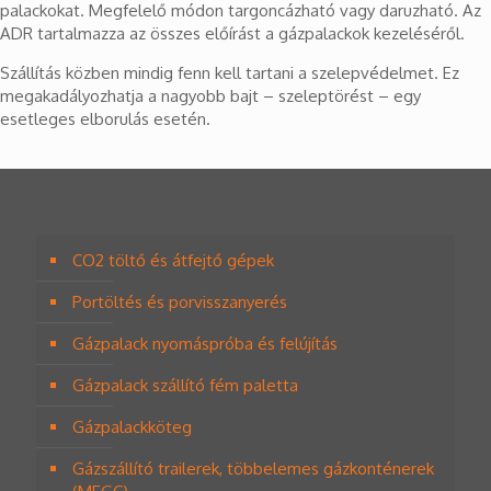
palackokat. Megfelelő módon targoncázható vagy daruzható. Az
ADR tartalmazza az összes előírást a gázpalackok kezeléséről.
Szállítás közben mindig fenn kell tartani a szelepvédelmet. Ez
megakadályozhatja a nagyobb bajt – szeleptörést – egy
esetleges elborulás esetén.
CO2 töltő és átfejtő gépek
Portöltés és porvisszanyerés
Gázpalack nyomáspróba és felújítás
Gázpalack szállító fém paletta
Gázpalackköteg
Gázszállító trailerek, többelemes gázkonténerek