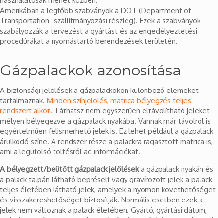
használatosak menet közben.
Amerikában a legfőbb szabványok a DOT (Department of
Transportation- szállítmányozási részleg). Ezek a szabványok
szabályozzák a tervezést a gyártást és az engedélyeztetési
procedúrákat a nyomástartó berendezések területén.
Gázpalackok azonosítása
A biztonsági jelölések a gázpalackokon különböző elemeket
tartalmaznak.
Minden színjelölés, matrica bélyegzés teljes
rendszert alkot.
Láthatsz nem egyszerűen eltávolítható jeleket
mélyen bélyegezve a gázpalack nyakába. Vannak már távolról is
egyértelműen felismerhető jelek is. Ez lehet például a gázpalack
árulkodó színe. A rendszer része a palackra ragasztott matrica is,
ami a legutolsó töltésről ad információkat.
A bélyegzett/beütött gázpalack jelölések
a gázpalack nyakán és
a palack talpán látható bepréselt vagy gravírozott jelek a palack
teljes életében látható jelek, amelyek a nyomon követhetőséget
és visszakereshetőséget biztosítják. Normális esetben ezek a
jelek nem változnak a palack életében. Gyártó, gyártási dátum,