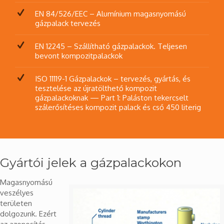
EN 84/526/EEC – Alumínium magasnyomású
gázpalack tervezés
EN 12245 – Szállítható gázpalackok. Teljesen
bevont kompozitpalackok
ISO 11119-1 Gázpalackok – tervezés, gyártás, és
tesztelése az újratölthető kompozit
gázpalackoknak — Part 1: Paláston tekercselt
szálerősítéses kompozit palack és cső 450 literig
Gyártói jelek a gázpalackokon
Magasnyomású
veszélyes
területen
dolgozunk. Ezért