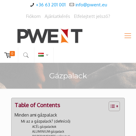
+36 63 201 001
info@pwent.eu
Fiókom
Ajánlatkérés
Elfelejtett jelszó?
0
Gázpalack
Table of Contents
Minden ami gázpalack
Mi az a gázpalack? (definíció)
ACÉL gázpalackok
ALUMINIUM gázpalack