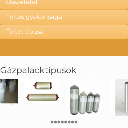
Összetétel
Töltés gyakorisága
Töltet típusa
Gázpalacktípusok