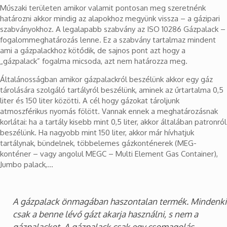
Műszaki területen amikor valamit pontosan meg szeretnénk
határozni akkor mindig az alapokhoz megyünk vissza – a gázipari
szabványokhoz. A legalapabb szabvány az ISO 10286 Gázpalack –
fogalommeghatározás lenne. Ez a szabvány tartalmaz mindent
ami a gázpalackhoz kötődik, de sajnos pont azt hogy a
„gázpalack” fogalma micsoda, azt nem határozza meg.
Általánosságban amikor gázpalackról beszélünk akkor egy gáz
tárolására szolgáló tartályról beszélünk, aminek az űrtartalma 0,5
liter és 150 liter közötti. A cél hogy gázokat tároljunk
atmoszférikus nyomás fölött. Vannak ennek a meghatározásnak
korlátai: ha a tartály kisebb mint 0,5 liter, akkor általában patronról
beszélünk. Ha nagyobb mint 150 liter, akkor már hívhatjuk
tartálynak, bündelnek, többelemes gázkonténerek (MEG-
konténer – vagy angolul MEGC – Multi Element Gas Container),
Jumbo palack,…
A gázpalack önmagában haszontalan termék. Mindenki
csak a benne lévő gázt akarja használni, s nem a
gázpalackot. A gázpalack csak egy csomagolás.