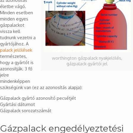
az azonosítás
életbe vágó.
Minden esetben
minden egyes
gázpalackot
vissza kell
tudnunk vezetni a
gyártójához. A
palack jelölések
természetes,
worthington gázpalack nyakjelölés,
hogy a gyártót is
gázpalack gyártói jel
azonosítják. 3 fő
jelre
mindenképpen
szükségünk van (ez az azonosítás alapja):
Gázpalack gyártó azonosító pecsétjét
Gyártási dátumot
Gázpalack sorozatszámát
Gázpalack engedélyeztetési