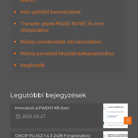
(MEGC)
Inert gáztöltő berendezések
Transzfer gépek FM200, NOVEC és inert
oltógázokhoz
Műhely széndioxiddal oltó készülékhez
Műhely porraloltó készülék karbantartásához
Kiegészítők
Legutóbbi bejegyzések
Innvoáció a PWENT Kft-ben
2026.06.27.
0
GINOP PLUSZ-1.4.3-24/B Forgóeszköz