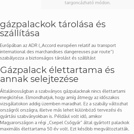
targoncázható módon.
gázpalackok tárolása és
szállítása
Európában az ADR („Accord européen relatif au transport
international des marchandises dangereuses par route“)
szabályozza a biztonságos tárolást és szállítást
Gázpalack élettartama és
annak selejtezése
Általánosságban a szabványos gázpalacknak nincs élettartami
megkötése. Elmondhatjuk, hogy amíg átmegy az időszakos
vizsgálatokon addig üzemben maradhat. Ez a szabály változhat
országról országra, illetve más lehet különböző tervezési és
gyártási szabványokban is. Például volt idő, amikor
Magyarországon a régi „Csepel Csőgyár” által gyártott palackok
maximális élettartama 50 év volt. Ezt később megváltoztatták.