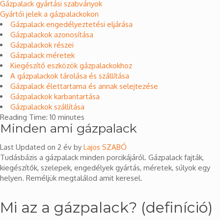
Gázpalack gyártási szabványok
Gyártói jelek a gázpalackokon
Gázpalack engedélyeztetési eljárása
Gázpalackok azonosítása
Gázpalackok részei
Gázpalack méretek
Kiegészítő eszközök gázpalackokhoz
A gázpalackok tárolása és szállítása
Gázpalack élettartama és annak selejtezése
Gázpalackok karbantartása
Gázpalackok szállítása
Reading Time:
10
minutes
Minden ami gázpalack
Last Updated on 2 év by
Lajos SZABÓ
Tudásbázis a gázpalack minden porcikájáról. Gázpalack fajták,
kiegészítők, szelepek, engedélyek gyártás, méretek, súlyok egy
helyen. Reméljük megtalálod amit keresel.
Mi az a gázpalack? (definíció)