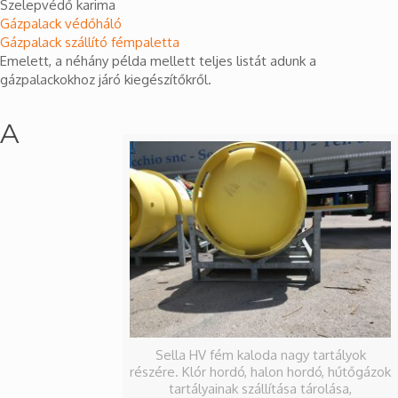
Szelepvédő karima
Gázpalack védőháló
Gázpalack szállító fémpaletta
Emelett, a néhány példa mellett teljes listát adunk a
gázpalackokhoz járó kiegészítőkről.
A
Sella HV fém kaloda nagy tartályok
részére. Klór hordó, halon hordó, hűtőgázok
tartályainak szállítása tárolása,