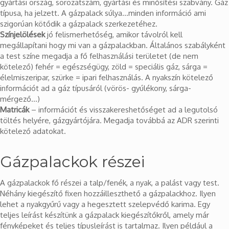
gyártási ország, sorozatszám, gyártási és minősítési szabvány. Gáz
típusa, ha jelzett. A gázpalack súlya…minden információ ami
szigorúan kötődik a gázpalack szerkezetéhez.
Színjelölések
jó felismerhetőség, amikor távolról kell
megállapítani hogy mi van a gázpalackban. Általános szabályként
a test színe megadja a fő felhasználási területet (de nem
kötelező) fehér = egészségügy, zöld = speciális gáz, sárga =
élelmiszeripar, szürke = ipari felhasználás. A nyakszín kötelező
információt ad a gáz típusáról (vörös- gyúlékony, sárga-
mérgező…)
Matricák
– információt és visszakereshetőséget ad a legutolsó
töltés helyére, gázgyártójára. Megadja továbbá az ADR szerinti
kötelező adatokat.
Gázpalackok részei
A gázpalackok fő részei a talp/fenék, a nyak, a palást vagy test.
Néhány kiegészítő fixen hozzáilleszthető a gázpalackhoz. Ilyen
lehet a nyakgyűrű vagy a hegesztett szelepvédő karima. Egy
teljes leírást készítünk a gázpalack kiegészítőkről, amely már
fényképeket és teljes típusleírást is tartalmaz. Ilyen például a