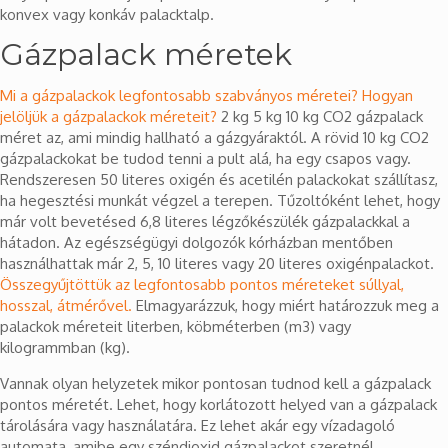
konvex vagy konkáv palacktalp.
Gázpalack méretek
Mi a gázpalackok legfontosabb szabványos méretei? Hogyan
jelöljük a gázpalackok méreteit?
2 kg 5 kg 10 kg CO2 gázpalack
méret az, ami mindig hallható a gázgyáraktól. A rövid 10 kg CO2
gázpalackokat be tudod tenni a pult alá, ha egy csapos vagy.
Rendszeresen 50 literes oxigén és acetilén palackokat szállítasz,
ha hegesztési munkát végzel a terepen. Tűzoltóként lehet, hogy
már volt bevetésed 6,8 literes légzőkészülék gázpalackkal a
hátadon. Az egészségügyi dolgozók kórházban mentőben
használhattak már 2, 5, 10 literes vagy 20 literes oxigénpalackot.
Összegyűjtöttük az legfontosabb pontos méreteket súllyal,
hosszal, átmérővel.
Elmagyarázzuk, hogy miért határozzuk meg a
palackok méreteit literben, köbméterben (m3) vagy
kilogrammban (kg).
Vannak olyan helyzetek mikor pontosan tudnod kell a gázpalack
pontos méretét. Lehet, hogy korlátozott helyed van a gázpalack
tárolására vagy használatára. Ez lehet akár egy vízadagoló
automata, amibe egy széndioxid gázpalackot szeretnél