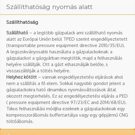
Szállíthatóság nyomás alatt
Szállíthatóság
Szállítható
– a legtöbb gázpalack ami szállítható nyomás
alatt az Európai Unión belül TPED szerint engedélyeztetett
(transportable pressure equipment directive 2010/35/EU).
A legszokványosabb használata a gázpalackoknak: a
gázpalackot a gázgyárban megtöltik, majd a felhasználás
helyére szállítják. Ott a gázt elhasználják belőle, s
visszaszállítják a töltés helyére.
Helyhez kötött
– vannak engedélyeztetési eljárások ahol
nem a szállítás a fő elem. Sokkal nagyobb gondot jelent a
gázpalackokra ható dinamikus nyomásváltozások által
okozott megterhelés. Ez az engedélyeztetési eljárás a PED
( pressure equipment directive 97/23/EC and 2014/68/EU).
Tiikus felhasználási módjha ezeknek a gázpalackoknak egy
kompresszorállomás buffertartálya vagy egy gépjármű CNG
töltőállomás.