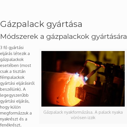
Gázpalack gyártása
Módszerek a gázpalackok gyártására
3 fő gyártási
eljárás létezik a
gázpalackok
esetében (most
csak a tisztán
fémpalackok
gyártási eljárásiról
beszélünk). A
legegyszerűbb
gyártási eljárás,
hogy külön
Gázpalack nyakformázása. A palack nyaka
megformázzuk a
vörösen izzik
nyakrészt és a
fenékrészt.