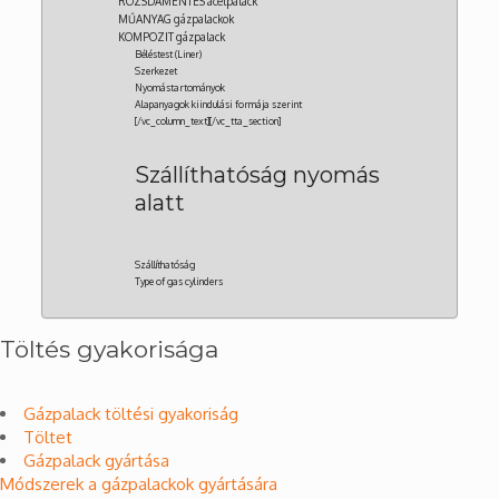
ROZSDAMENTES acélpalack
MŰANYAG gázpalackok
KOMPOZIT gázpalack
Béléstest (Liner)
Szerkezet
Nyomástartományok
Alapanyagok kiindulási formája szerint
[/vc_column_text][/vc_tta_section]
Szállíthatóság nyomás
alatt
Szállíthatóság
Type of gas cylinders
Töltés gyakorisága
Gázpalack töltési gyakoriság
Töltet
Gázpalack gyártása
Módszerek a gázpalackok gyártására