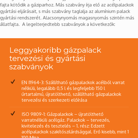
fajta kötődik a gáziparhoz. Más szabvány írja elő az acélpalackok
gyártási eljárásait, s más szabvány taglalja az alumínium palack
gyártási rendszerét. Alacsonynyomás magasnyomás szintén más
állatfajta. A legelterjedtebb szabványok a következők:
Leggyakoribb gázpalack
tervezési és gyártási
szabványok
EN I1964-3: Szállítható gázpalackok acélból varrat
nélküli, legalább 0,5 l és legfeljebb 150 l
űrtartalmú, újratölthető, szállítható gázpalackok
tervezési és szerkezeti előírása
ISO 9809-1: Gázpalackok – újratölthető
varratnélküli acélgáz. Palackok – tervezés,
kivitelezés és tesztelés – 1. rész: Edzett
acélpalackok szakítószilárdsággal. Erő kisebb, mint 1
100 Mpa