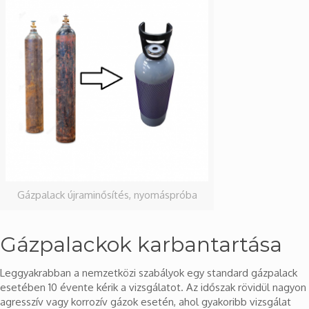
Gázpalack újraminősítés, nyomáspróba
Gázpalackok karbantartása
Leggyakrabban a nemzetközi szabályok egy standard gázpalack
esetében 10 évente kérik a vizsgálatot. Az időszak rövidül nagyon
agresszív vagy korrozív gázok esetén, ahol gyakoribb vizsgálat