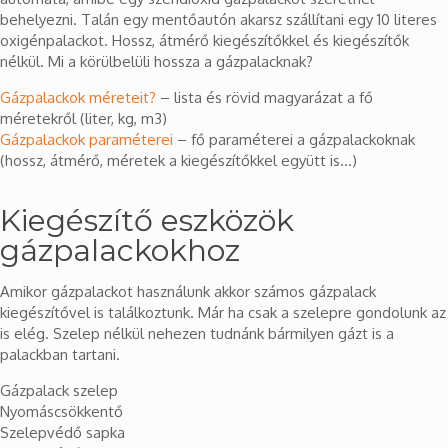
behelyezni. Talán egy mentőautón akarsz szállítani egy 10 literes
oxigénpalackot. Hossz, átmérő kiegészítőkkel és kiegészítők
nélkül. Mi a körülbelüli hossza a gázpalacknak?
Gázpalackok méreteit?
– lista és rövid magyarázat a fő
méretekről (liter, kg, m3)
Gázpalackok paraméterei
– fő paraméterei a gázpalackoknak
(hossz, átmérő, méretek a kiegészítőkkel együtt is…)
Kiegészítő eszközök
gázpalackokhoz
Amikor gázpalackot használunk akkor számos gázpalack
kiegészítővel is találkoztunk. Már ha csak a szelepre gondolunk az
is elég. Szelep nélkül nehezen tudnánk bármilyen gázt is a
palackban tartani.
Gázpalack szelep
Nyomáscsökkentő
Szelepvédő sapka