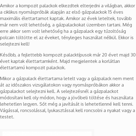
Amikor a kompozit palackok elkezdtek elterjedni a világban, akkor
a ciklikus nyomáspróbák alapján az első gázpalackok 15 éves
maximális élettartamot kaptak. Amikor az évek leteltek, tovább
már nem volt lehetőség, a gázpalackokat üzemben tartani. Még
erre akkor sem volt lehetőség ha a gázpalack egy tűzoltóság
polcain töltötte el az éveket, tényleges használat nélkül. Ekkor is
selejtezni kell!
Később, a fejlettebb kompozit palacktípusok már 20 évet majd 30
évet kaptak élettartamként. Majd megjelentek a korlátlan
élettartamú kompozit palackok.
Mikor a gázpalack élettartama letelt vagy a gázpalack nem ment
át az időszakos vizsgálatokon vagy nyomáspróbákon akkor a
gázpalackot selejtezni kell. A selejtezésnél a gázpalackot
módosítani kell oly módon, hogy a jövőbeli töltése és használata
lehetetlen legyen. Sőt még a javítását is lehetetlenné kell tenni.
Vágással, roncsolással, lyukasztással kell roncsolni a nyakat vagy a
testet.