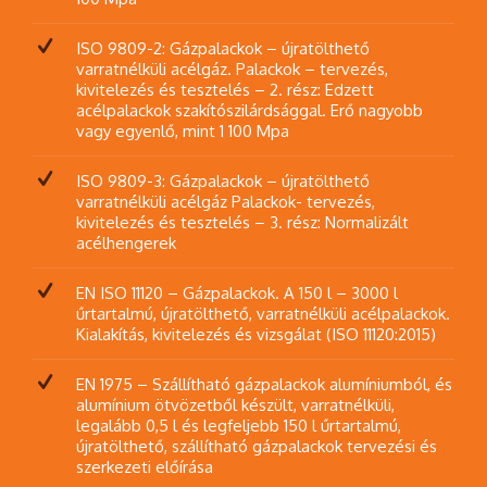
ISO 9809-2: Gázpalackok – újratölthető
varratnélküli acélgáz. Palackok – tervezés,
kivitelezés és tesztelés – 2. rész: Edzett
acélpalackok szakítószilárdsággal. Erő nagyobb
vagy egyenlő, mint 1 100 Mpa
ISO 9809-3: Gázpalackok – újratölthető
varratnélküli acélgáz Palackok- tervezés,
kivitelezés és tesztelés – 3. rész: Normalizált
acélhengerek
EN ISO 11120 – Gázpalackok. A 150 l – 3000 l
űrtartalmú, újratölthető, varratnélküli acélpalackok.
Kialakítás, kivitelezés és vizsgálat (ISO 11120:2015)
EN 1975 – Szállítható gázpalackok alumíniumból, és
alumínium ötvözetből készült, varratnélküli,
legalább 0,5 l és legfeljebb 150 l űrtartalmú,
újratölthető, szállítható gázpalackok tervezési és
szerkezeti előírása