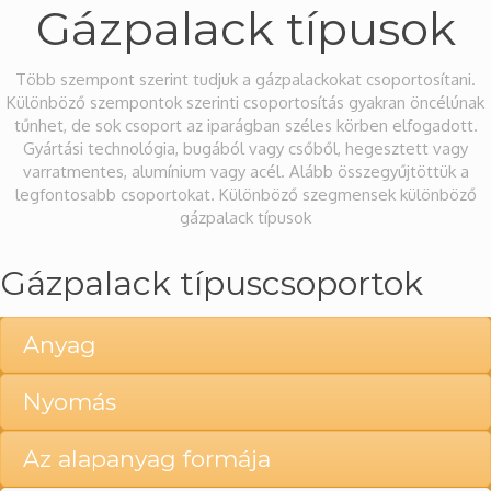
Gázpalack típusok
Több szempont szerint tudjuk a gázpalackokat csoportosítani.
Különböző szempontok szerinti csoportosítás gyakran öncélúnak
tűnhet, de sok csoport az iparágban széles körben elfogadott.
Gyártási technológia, bugából vagy csőből, hegesztett vagy
varratmentes, alumínium vagy acél. Alább összegyűjtöttük a
legfontosabb csoportokat. Különböző szegmensek különböző
gázpalack típusok
Gázpalack típuscsoportok
Anyag
Nyomás
Az alapanyag formája