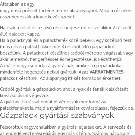
Általában ez egy
nagy erejű préssel történik lemez alapanyagból. Majd a részeket
összehegesztik a következők szerint:
Ha csak a felső és az alsó részt hegeszted össze akkor 2 részből
álló palackot kapsz.
Ha a palacknyak és a palackfenék közé bekerül egy középső test
(más néven palást) akkor már 3 részből álló gázpalackról
beszélünk. A palacktest készülhet csőből méretre vágással, vagy
akár lemezből hengerítéssel és hegesztéssel is készíthetjük.
A másik nagy csoportja a gyártásnak, amikor a gázpalackokat
mindenféle hegesztés nélkül gyártjuk. Azaz
VARRATMENTES
palackot készítünk. Az alapanyag itt két formában érkezhet:
Csőből gyártjuk a gázpalackot, ahol a nyak és fenék kialakítását
kovácsolással végezzük.
A gyártást húzással bugából végezzük megformázva
palackfeneket is, majd a nyakformázást kovácsolással fejezzük be.
Gázpalack gyártási szabványok
Felsoroltuk nagyvonalakban a gyártási eljárásokat. A tervezés és
az engedélyeztetési eljárás egy másik téma. Számos gázpalack