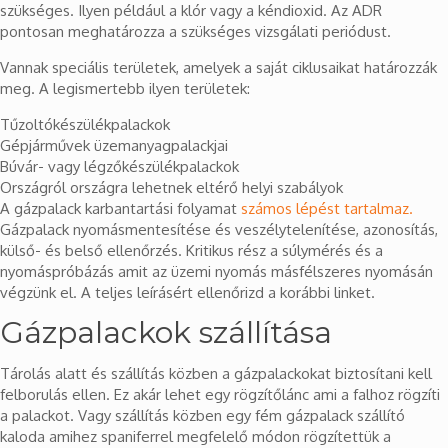
szükséges. Ilyen például a klór vagy a kéndioxid. Az ADR
pontosan meghatározza a szükséges vizsgálati periódust.
Vannak speciális területek, amelyek a saját ciklusaikat határozzák
meg. A legismertebb ilyen területek:
Tűzoltókészülékpalackok
Gépjárművek üzemanyagpalackjai
Búvár- vagy légzőkészülékpalackok
Országról országra lehetnek eltérő helyi szabályok
A gázpalack karbantartási folyamat
számos lépést tartalmaz.
Gázpalack nyomásmentesítése és veszélytelenítése, azonosítás,
külső- és belső ellenőrzés. Kritikus rész a súlymérés és a
nyomáspróbázás amit az üzemi nyomás másfélszeres nyomásán
végzünk el. A teljes leírásért ellenőrizd a korábbi linket.
Gázpalackok szállítása
Tárolás alatt és szállítás közben a gázpalackokat biztosítani kell
felborulás ellen. Ez akár lehet egy rögzítőlánc ami a falhoz rögzíti
a palackot. Vagy szállítás közben egy fém gázpalack szállító
kaloda amihez spaniferrel megfelelő módon rögzítettük a