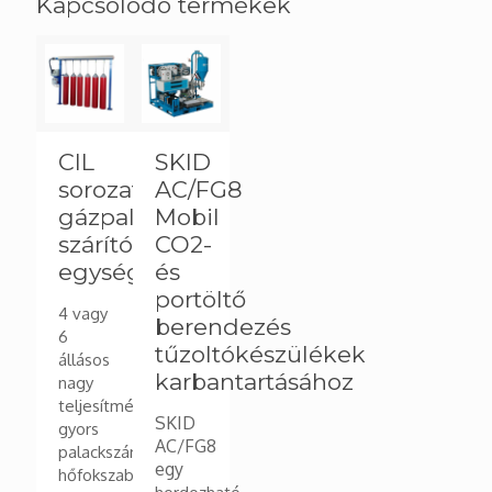
Kapcsolódó termékek
CIL
SKID
sorozat,
AC/FG8
gázpalack
Mobil
szárító
CO2-
egység
és
portöltő
4 vagy
berendezés
6
tűzoltókészülékek
állásos
karbantartásához
nagy
teljesítményű
SKID
gyors
AC/FG8
palackszárító akár
egy
hőfokszabályzóval.