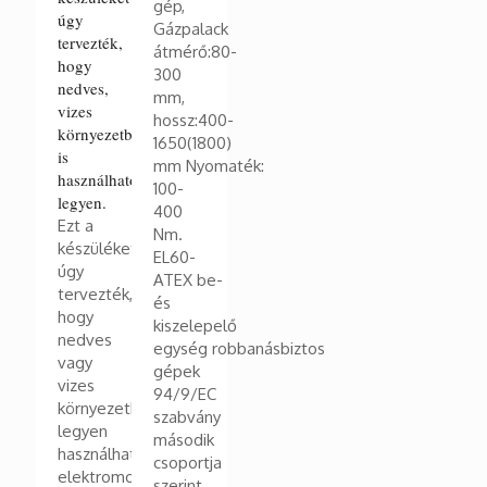
gép,
úgy
Gázpalack
tervezték,
átmérő:80-
hogy
300
nedves,
mm,
vizes
hossz:400-
környezetben
1650(1800)
is
mm Nyomaték:
használható
100-
legyen.
400
Ezt a
Nm.
készüléket
EL60-
úgy
ATEX be-
tervezték,
és
hogy
kiszelepelő
nedves
egység robbanásbiztos
vagy
gépek
vizes
94/9/EC
környezetben
szabvány
legyen
második
használható
csoportja
elektromos
szerint