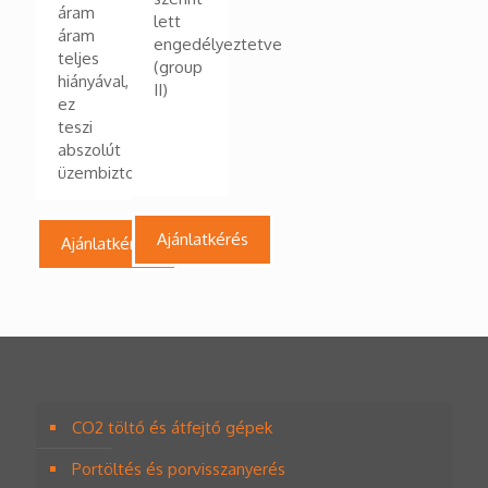
áram
lett
áram
engedélyeztetve
teljes
(group
hiányával,
II)
ez
teszi
abszolút
üzembiztossá
Ajánlatkérés
Ajánlatkérés
CO2 töltő és átfejtő gépek
Portöltés és porvisszanyerés