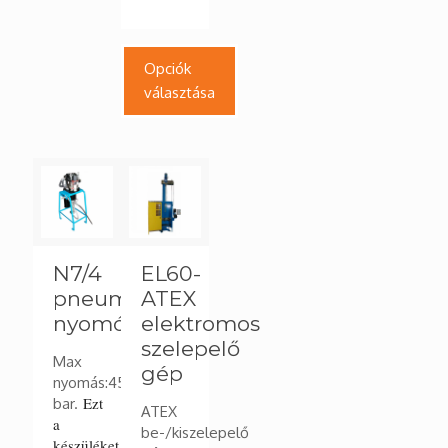
A
változatok
a
Opciók
termékoldalon
választása
választhatók
ki
Ennek
a
terméknek
több
variációja
van.
N7/4
EL60-
A
változatok
pneumatikus
ATEX
a
nyomópumpa
elektromos
termékoldalon
szelepelő
választhatók
Max
gép
ki
nyomás:450
Ezt
bar.
ATEX
a
be-/kiszelepelő
készüléket