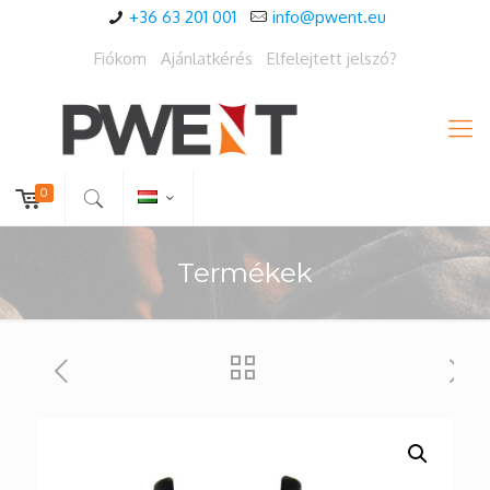
+36 63 201 001
info@pwent.eu
Fiókom
Ajánlatkérés
Elfelejtett jelszó?
0
Termékek