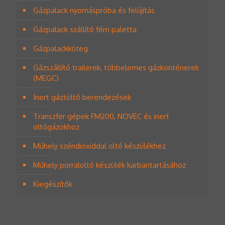
Gázpalack nyomáspróba és felújítás
Gázpalack szállító fém paletta
Gázpalackköteg
Gázszállító trailerek, többelemes gázkonténerek
(MEGC)
Inert gáztöltő berendezések
Transzfer gépek FM200, NOVEC és inert
oltógázokhoz
Műhely széndioxiddal oltó készülékhez
Műhely porraloltó készülék karbantartásához
Kiegészítők