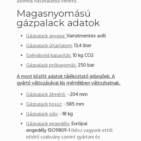
azonnal használatba vehető.
Magasnyomású
gázpalack adatok
Gázpalack anyaga:
Varratmentes acél
Gázpalack űrtartalom:
13,4 liter
Széndioxid kapacitás:
10 kg CO2
Gázpalack próbayomás:
250 bar
A most közölt adatok tájékoztató jellegűek. A
gyártó változásával kis mértékben változhatnak.
Gázpalack átmérő:
~
204 mm
Gázpalack hossz:
~
585 mm
Gázpalack súly:
~
18 kg
Gázpalack engedély:
Európai
engedély ISO9809-1
(kész vagyunk ettől
eltérő szabvány szerint gyártani és