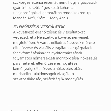
szükséges ellenőrzésen átment, hogy a gázpalack
gyártáshoz szükséges kellő kohászati
tulajdonságokkal garantáltan rendelkezzen. (p.l.
Mangán Acél, Króm – Moly Acél).
ELLENŐRZÉS & VIZSGÁLATOK
A következő ellenőrzések és vizsgálatokat
végezzük el a Nemzetközi követelményeinek
megfelelően: A varrat nélküli acélcsövek mérete
ellenőrzése és vizuális vizsgálata, az gázpalack
fenékformázásának és nyakformázásának
folyamatos hőmérsékleti monitorozása, hőkezelés
paraméterek ellenőrzése és rögzítése,
keménységi ellenőrzés a hőkezelés után,
mechanikai tulajdonságok vizsgálata –
szakítószilárdság, szilárdság,% megnyúlás