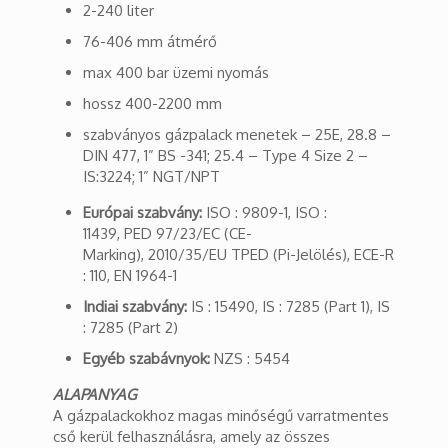
2-240 liter
76-406 mm átmérő
max 400 bar üzemi nyomás
hossz 400-2200 mm
szabványos gázpalack menetek – 25E, 28.8 –
DIN 477, 1” BS -341; 25.4 – Type 4 Size 2 –
IS:3224; 1” NGT/NPT
Európai szabvány:
ISO : 9809-1, ISO :
11439, PED 97/23/EC (CE-
Marking), 2010/35/EU TPED (Pi-Jelölés), ECE-R
: 110, EN 1964-1
Indiai szabvány:
IS : 15490, IS : 7285 (Part 1), IS
: 7285 (Part 2)
Egyéb szabávnyok:
NZS : 5454
ALAPANYAG
A gázpalackokhoz magas minőségű varratmentes
cső kerül felhasználásra, amely az összes