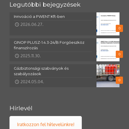
Legutóbbi bejegyzések
Innvoáció a PWENT Kft-ben
2026.06.27.
0
GINOP PLUSZ-1.4.3-24/B Forgóeszköz
finanszírozás
0
2025.11.30.
Gázbiztonsági szabványok és
szabályozások
0
2024.05.04.
Hírlevél
Iratkozzon fel hírlevelünkre!