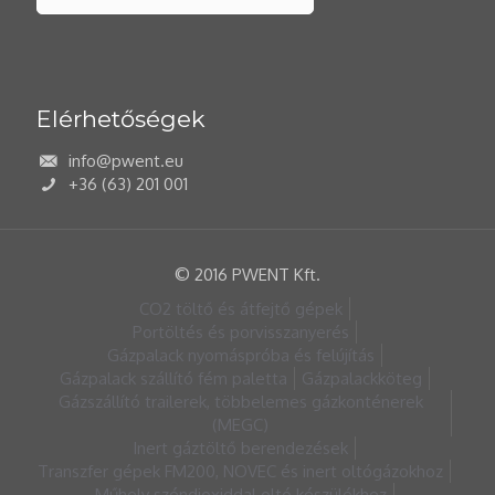
Elérhetőségek
info@pwent.eu
+36 (63) 201 001
© 2016 PWENT Kft.
CO2 töltő és átfejtő gépek
Portöltés és porvisszanyerés
Gázpalack nyomáspróba és felújítás
Gázpalack szállító fém paletta
Gázpalackköteg
Gázszállító trailerek, többelemes gázkonténerek
(MEGC)
Inert gáztöltő berendezések
Transzfer gépek FM200, NOVEC és inert oltógázokhoz
Műhely széndioxiddal oltó készülékhez