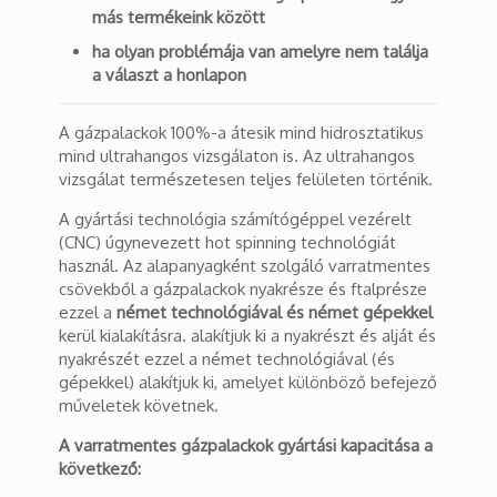
más termékeink között
ha olyan problémája van amelyre nem találja
a választ a honlapon
A gázpalackok 100%-a átesik mind hidrosztatikus
mind ultrahangos vizsgálaton is. Az ultrahangos
vizsgálat természetesen teljes felületen történik.
A gyártási technológia számítógéppel vezérelt
(CNC) úgynevezett hot spinning technológiát
használ. Az alapanyagként szolgáló varratmentes
csövekből a gázpalackok nyakrésze és ftalprésze
ezzel a
német technológiával és német gépekkel
kerül kialakításra. alakítjuk ki a nyakrészt és alját és
nyakrészét ezzel a német technológiával (és
gépekkel) alakítjuk ki, amelyet különböző befejező
műveletek követnek.
A varratmentes gázpalackok gyártási kapacitása a
következő: