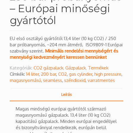
– Európai minőségi
gyártótól
EU első osztályú gyártótól 13,4 liter (10 kg CO2) / 250
bar próbanyomás, ~204 mm átmérő, ISO9809-1 Európai
szabvány szerint.
Minimális rendelési mennyiségért és
mennyiségi kedvezményért keressen bennünket
Kategóriák:
CO2 gázpalack
,
Gázpalack
,
Termékek
Címkék:
14 liter
,
200 bar
,
CO2
,
gas cylinder
,
high pressure
,
magasnyomású
,
seamless
,
széndioxid
,
varratmentes
Leírás
Magas minőségű európai gyártótól származó
magasnyomású gázpalack. 13,4 liter (10 kg CO2)
kapacitású gázpalack. Minden európai engedéllyel
és bizonyítvánnyal rendelkezik, európán belül