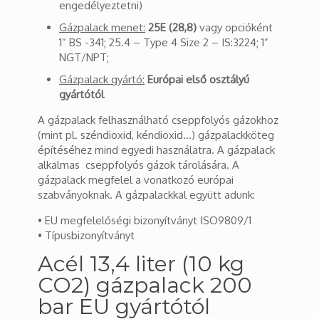
engedélyeztetni)
Gázpalack menet:
25E (28,8)
vagy opcióként
1” BS -341; 25.4 – Type 4 Size 2 – IS:3224; 1”
NGT/NPT;
Gázpalack gyártó:
Európai első osztályú
gyártótól
A gázpalack felhasználható cseppfolyós gázokhoz
(mint pl. széndioxid, kéndioxid…) gázpalackköteg
építéséhez mind egyedi használatra. A gázpalack
alkalmas cseppfolyós gázok tárolására. A
gázpalack megfelel a vonatkozó európai
szabványoknak. A gázpalackkal együtt adunk:
• EU megfelelőségi bizonyítványt ISO9809/1
• Típusbizonyítványt
Acél 13,4 liter (10 kg
CO2) gázpalack 200
bar EU gyártótól