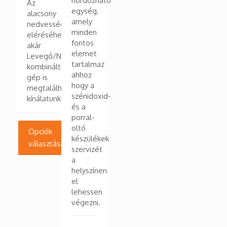
hordozható
Az
egység,
alacsony
amely
nedvességtartalom
minden
eléréséhez
fontos
akár
elemet
Levegő/Nitrogén
tartalmaz
kombinált
ahhoz
gép is
hogy a
megtalálható
szénidoxid-
kínálatunkban
és a
porral-
oltó
Opciók
készülékek
választása
szervizét
a
helyszínen
Ennek
el
a
lehessen
terméknek
végezni.
több
variációja
van.