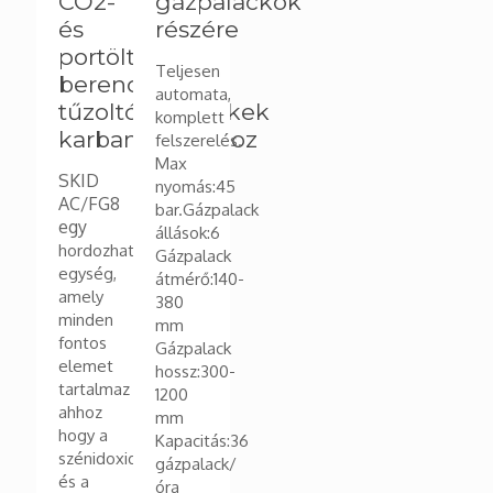
CO2-
gázpalackok
és
részére
portöltő
Teljesen
berendezés
automata,
tűzoltókészülékek
komplett
karbantartásához
felszerelés.
Max
SKID
nyomás:45
AC/FG8
bar.Gázpalack
egy
állások:6
hordozható
Gázpalack
egység,
átmérő:140-
amely
380
minden
mm
fontos
Gázpalack
elemet
hossz:300-
tartalmaz
1200
ahhoz
mm
hogy a
Kapacitás:36
szénidoxid-
gázpalack/
és a
óra