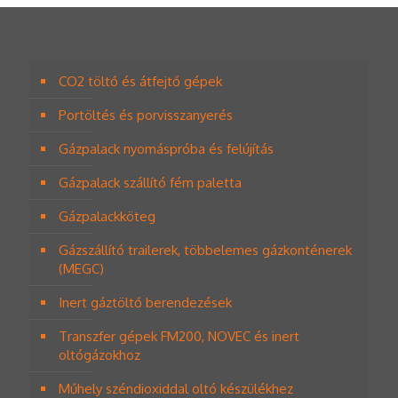
variációja
van.
A
változatok
CO2 töltő és átfejtő gépek
a
termékoldalon
Portöltés és porvisszanyerés
választhatók
ki
Gázpalack nyomáspróba és felújítás
Gázpalack szállító fém paletta
Gázpalackköteg
Gázszállító trailerek, többelemes gázkonténerek
(MEGC)
Inert gáztöltő berendezések
Transzfer gépek FM200, NOVEC és inert
oltógázokhoz
Műhely széndioxiddal oltó készülékhez