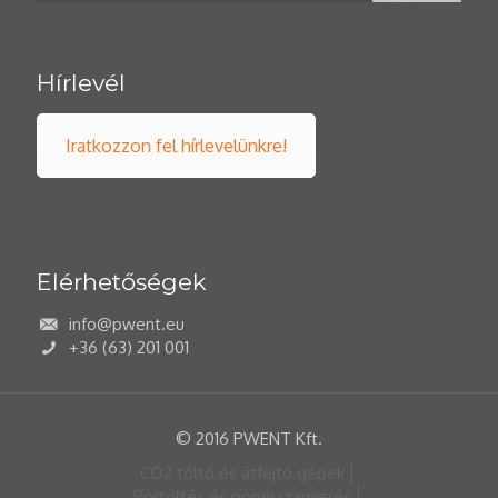
Hírlevél
Iratkozzon fel hírlevelünkre!
Elérhetőségek
info@pwent.eu
+36 (63) 201 001
© 2016 PWENT Kft.
CO2 töltő és átfejtő gépek
Portöltés és porvisszanyerés