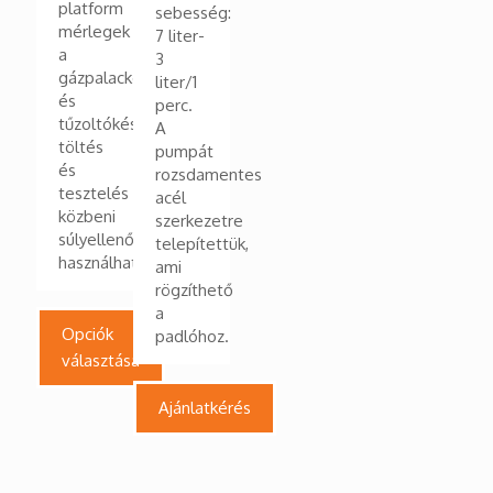
platform
sebesség:
mérlegek
7 liter-
a
3
gázpalackok
liter/1
és
perc.
tűzoltókészülékek
A
töltés
pumpát
és
rozsdamentes
tesztelés
acél
közbeni
szerkezetre
súlyellenőrzésére
telepítettük,
használhatóak
ami
rögzíthető
a
Opciók
padlóhoz.
választása
Ajánlatkérés
Ennek
a
terméknek
több