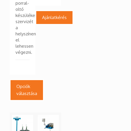
porral-
oltó
készülékek
Ajánlatkérés
szervizét
a
helyszínen
el
lehessen
végezni.
Opciók
választása
Ennek
a
terméknek
több