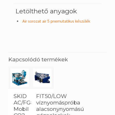
Letölthető anyagok
Air sorozat air 5 pnemutatikus készülék
Kapcsolódó termékek
SKID
FIT50/LOW
AC/FG8
víznyomáspróba
Mobil
alacsonynyomású