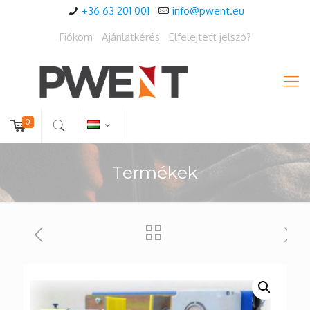
+36 63 201 001
info@pwent.eu
Fiókom
Ajánlatkérés
Elfelejtett jelszó?
0
Termékek