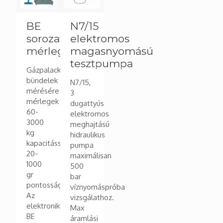
variációja
van.
BE
N7/15
A
változatok
sorozat
elektromos
a
mérleg
magasnyomású
termékoldalon
tesztpumpa
választhatók
Gázpalackok,
ki
bündelek
N7/15,
mérésére
3
mérlegek
dugattyús
60-
elektromos
3000
meghajtású
kg
hidraulikus
kapacitással,
pumpa
20-
maximálisan
1000
500
gr
bar
pontossággal.
víznyomáspróba
Az
vizsgálathoz.
elektronikus
Max
BE
áramlási