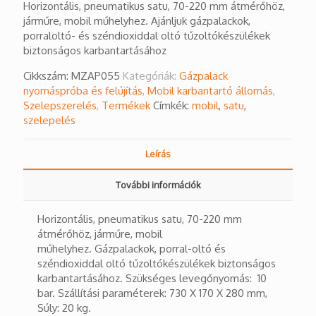
Horizontális, pneumatikus satu, 70-220 mm átmérőhöz,
járműre, mobil műhelyhez. Ajánljuk gázpalackok,
porraloltó- és széndioxiddal oltó tűzoltókészülékek
biztonságos karbantartásához
Cikkszám:
MZAP055
Kategóriák:
Gázpalack
nyomáspróba és felújítás
,
Mobil karbantartó állomás
,
Szelepszerelés
,
Termékek
Címkék:
mobil
,
satu
,
szelepelés
Leírás
További információk
Horizontális, pneumatikus satu, 70-220 mm
átmérőhöz, járműre, mobil
műhelyhez. Gázpalackok, porral-oltó és
széndioxiddal oltó tűzoltókészülékek biztonságos
karbantartásához. Szükséges levegőnyomás: 10
bar. Szállítási paraméterek: 730 X 170 X 280 mm,
Súly: 20 kg.