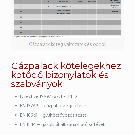
Gázpalack köteg változatok és opciók
Gázpalack kötelegekhez
kötődő bizonylatok és
szabványok
Directive 1999/36/CE-TPED
EN 13769 – gázpalackok jelölése
EN 10961 – gyűjtöcsövezés teszt
EN 11144 – gázoknál alkalmazható kötések