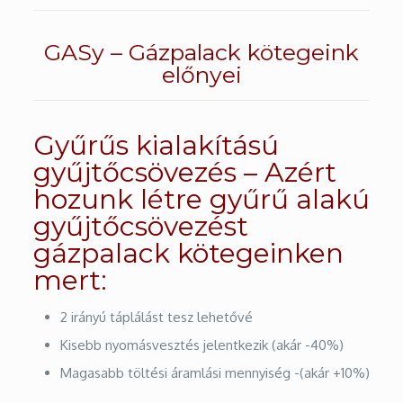
GASy – Gázpalack kötegeink
előnyei
Gyűrűs kialakítású
gyűjtőcsövezés – Azért
hozunk létre gyűrű alakú
gyűjtőcsövezést
gázpalack kötegeinken
mert:
2 irányú táplálást tesz lehetővé
Kisebb nyomásvesztés jelentkezik (akár -40%)
Magasabb töltési áramlási mennyiség -(akár +10%)