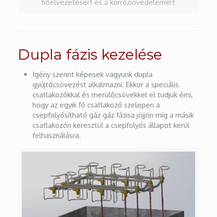
hőelvezetésért és a korrózióvédelemért
Dupla fázis kezelése
Igény szerint képesek vagyunk dupla
gyűjtőcsövezést alkalmazni. Ekkor a speciális
csatlakozókkal és merülőcsövekkel el tudjuk érni,
hogy az egyik fő csatlakozó szelepen a
csepfolyósítható gáz gáz fázisa jöjjön míg a másik
csatlakozón keresztül a csepfolyós állapot kerül
felhasználásra.