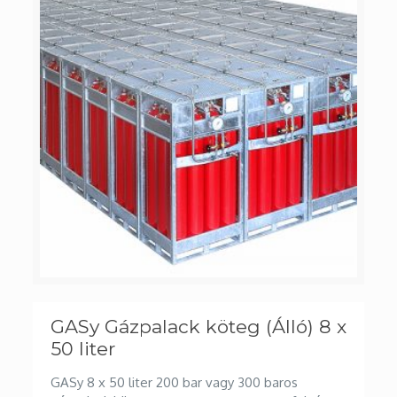
GASy Gázpalack köteg (Álló) 8 x
50 liter
GASy 8 x 50 liter 200 bar vagy 300 baros
gázpalack köteg permanens vagy cseppfolyós
gázokhoz. A gázpalack kötegeink az EU
szabványoknak megfelelően kerülnek