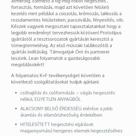
átmérőig. Elérhető a tig-mig-robot hegesztés ,
forrasztás, formázás, majd azt követően felületi
kezelés mint például a csiszolás, krómozás, lakkozás a
rozsdamentes felületeken, passziválás, fényesítés, stb.
Készek vagyunk megosztani tapasztalatainkat hogy a
legjobb eredményt tervezhessük közösen! Prototípus
gyártástól a tesztsorozatok gyártásán keresztül a
tömegtermelésig. Az első műszaki találkozótól a
gyártás indításáig. Támogatjuk Önt és partnerei
leszünk. Lean folyamatok a gazdaságosabb
megoldásokért!
A folyamatos K+F tevékenységet követően a
következő szolgáltatásokat tudjuk ajánlani:
csőhajlítás és csőformázás – vágás hegesztés
nélkül, EGYETLEN ANYAGBÓL
ALACSONY BELSŐ ÉRDESSÉG elérése a jobb
áramlás és ellenőrizhetőség érdekében
HITELESÍTETT hegesztési eljárások
magasnyomású hengeres elemek hegesztéséhez