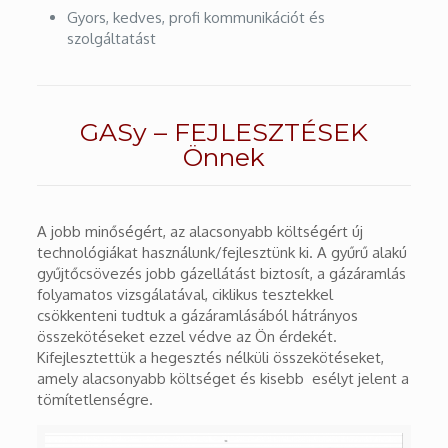
Gyors, kedves, profi kommunikációt és
szolgáltatást
GASy – FEJLESZTÉSEK
Önnek
A jobb minőségért, az alacsonyabb költségért új
technológiákat használunk/fejlesztünk ki. A gyűrű alakú
gyűjtőcsövezés jobb gázellátást biztosít, a gázáramlás
folyamatos vizsgálatával, ciklikus tesztekkel
csökkenteni tudtuk a gázáramlásából hátrányos
összekötéseket ezzel védve az Ön érdekét.
Kifejlesztettük a hegesztés nélküli összekötéseket,
amely alacsonyabb költséget és kisebb esélyt jelent a
tömítetlenségre.