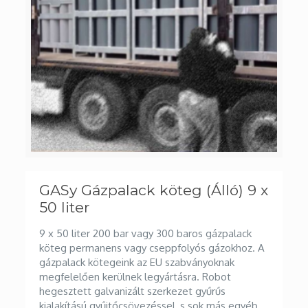
GASy Gázpalack köteg (Álló) 9 x
50 liter
9 x 50 liter 200 bar vagy 300 baros gázpalack
köteg permanens vagy cseppfolyós gázokhoz. A
gázpalack kötegeink az EU szabványoknak
megfelelően kerülnek legyártásra. Robot
hegesztett galvanizált szerkezet gyűrűs
kialakítású gyűjtőcsövezéssel, s sok más egyéb
előnnyel. Kérem kattintson a részletekért.
Egyedi tervekért és kivitelezésért illetve