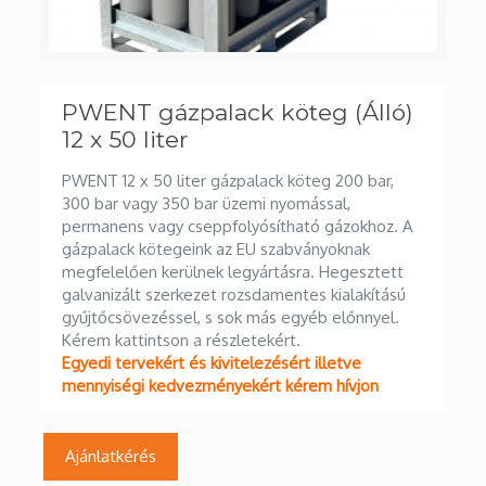
PWENT gázpalack köteg (Álló)
12 x 50 liter
PWENT 12 x 50 liter gázpalack köteg 200 bar,
300 bar vagy 350 bar üzemi nyomással,
permanens vagy cseppfolyósítható gázokhoz. A
gázpalack kötegeink az EU szabványoknak
megfelelően kerülnek legyártásra. Hegesztett
galvanizált szerkezet rozsdamentes kialakítású
gyűjtőcsövezéssel, s sok más egyéb előnnyel.
Kérem kattintson a részletekért.
Egyedi tervekért és kivitelezésért illetve
mennyiségi kedvezményekért kérem hívjon
Ajánlatkérés