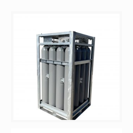
PWENT gázpalack köteg (Álló)
16 x 50 liter