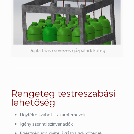
Dupla fázis csövezés gázpalack köteg
Rengeteg testreszabási
lehetőség
Ügyfélre szabott takarólemezek
Igény szerinti színvariációk
Egészségügyi kivitelű gázpalack kötegek