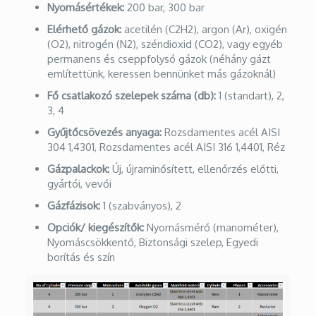
Nyomásértékek:
200 bar, 300 bar
Elérhető gázok:
acetilén (C2H2), argon (Ar), oxigén
(O2), nitrogén (N2), széndioxid (CO2), vagy egyéb
permanens és cseppfolysó gázok (néhány gázt
említettünk, keressen bennünket más gázoknál)
Fő csatlakozó szelepek száma (db):
1 (standart), 2,
3, 4
Gyűjtőcsövezés anyaga:
Rozsdamentes acél AISI
304 1,4301, Rozsdamentes acél AISI 316 1,4401, Réz
Gázpalackok:
Új, újraminősített, ellenőrzés előtti,
gyártói, vevői
Gázfázisok:
1 (szabványos), 2
Opciók/ kiegészítők:
Nyomásmérő (manométer),
Nyomáscsökkentő, Biztonsági szelep, Egyedi
borítás és szín