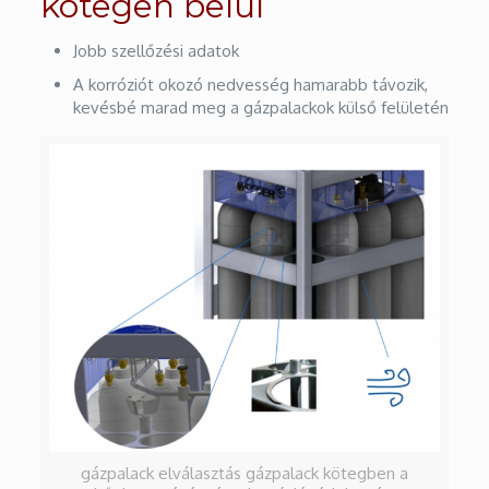
kötegen belül
Jobb szellőzési adatok
A korróziót okozó nedvesség hamarabb távozik,
kevésbé marad meg a gázpalackok külső felületén
gázpalack elválasztás gázpalack kötegben a