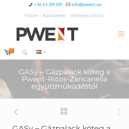
+36 63 201 001
info@pwent.eu
Fiókom
Ajánlatkérés
Elfelejtett jelszó?
0
GASy – Gázpalack köteg a
Pwent-Ricos-Zancanella
együttműködéstől
GASy – Gázpalack köteg a