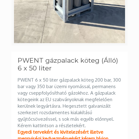
PWENT gázpalack köteg (Álló)
6 x 50 liter
PWENT 6 x 50 liter gázpalack köteg 200 bar, 300
bar vagy 350 bar üzemi nyomással, permanens
vagy cseppfolyósítható gázokhoz. A gázpalack
kötegeink az EU szabványoknak megfelelően
kerülnek legyártásra. Hegesztett galvanizált
szerkezet rozsdamentes kialakítású
gyűjtőcsövezéssel, s sok más egyéb előnnyel.
Kérem kattintson a részletekért.
Egyedi tervekért és kivitelezésért illetve
mennyiségi kedvezményekért kérem hívjon