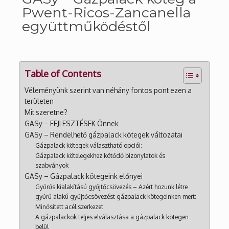
Pwent-Ricos-Zancanella
együttműködéstől
Table of Contents
Véleményünk szerint van néhány fontos pont ezen a
területen
Mit szeretne?
GASy – FEJLESZTÉSEK Önnek
GASy – Rendelhető gázpalack kötegek változatai
Gázpalack kötegek választható opciói:
Gázpalack kötelegekhez kötődő bizonylatok és
szabványok
GASy – Gázpalack kötegeink előnyei
Gyűrűs kialakítású gyűjtőcsövezés – Azért hozunk létre
gyűrű alakú gyűjtőcsövezést gázpalack kötegeinken mert:
Minősített acél szerkezet
A gázpalackok teljes elválasztása a gázpalack kötegen
belül