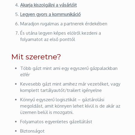
Akarja kiszolgálni a vásárlóit
Legyen gyors a kommunikáció
Maradjon rugalmas a partnerek érdekében
És utána legyen képes elölről kezdeni a
folyamatot az első ponttól
Mit szeretne?
Több gázt mint ami egy egyszerű gázpalackban
elfér
Kevesebb gázt mint amihez már vezetéket, vagy
komplett tartályautót/trailert igényelne
Könnyű egyszerű logisztikát – gáztárolási
megoldást, amit könnyen lehet kívül is de akár az
üzemen belül is mozgatni.
Folyamatos egyenletes gázellátást
Biztonságot