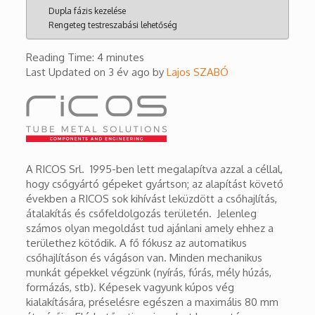
Dupla fázis kezelése
Rengeteg testreszabási lehetőség
Reading Time:
4
minutes
Last Updated on 3 év ago by
Lajos SZABÓ
A RICOS Srl. 1995-ben lett megalapítva azzal a céllal,
hogy csőgyártó gépeket gyártson; az alapítást követő
években a RICOS sok kihívást leküzdött a csőhajlítás,
átalakítás és csőfeldolgozás területén. Jelenleg
számos olyan megoldást tud ajánlani amely ehhez a
területhez kötődik. A fő fókusz az automatikus
csőhajlításon és vágáson van. Minden mechanikus
munkát gépekkel végzünk (nyírás, fúrás, mély húzás,
formázás, stb). Képesek vagyunk kúpos vég
kialakítására, préselésre egészen a maximális 80 mm